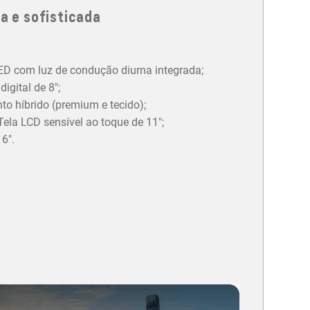
a e sofisticada
LED com luz de condução diurna integrada;
igital de 8";
o híbrido (premium e tecido);
ela LCD sensível ao toque de 11";
6".