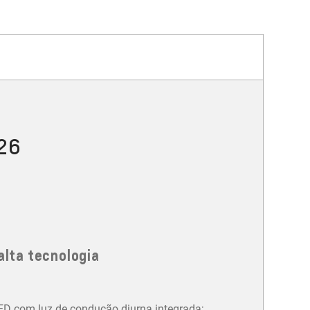
026
alta tecnologia
LED com luz de condução diurna integrada;