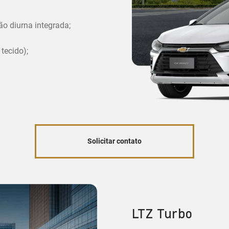
ão diurna integrada;
tecido);
Solicitar contato
LTZ Turbo